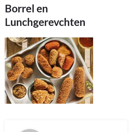
Borrel en
10
Lunchgerevchten
OKT 2023