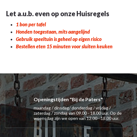
Let a.u.b. even op onze Huisregels
1 bon per tafel
Honden toegestaan, mits aangelijnd
Gebruik speeltuin is geheel op eigen risico
Bestellen eten 15 minuten voor sluiten keuken
Openingstijden "Bij de Paters"
maandag / dinsdag/ donderdag / vrijdag /
zaterdag / zondag van 09.00 - 18.00 uur. Op de
woensdag zijn we open van 12.00 - 18.00 uur.